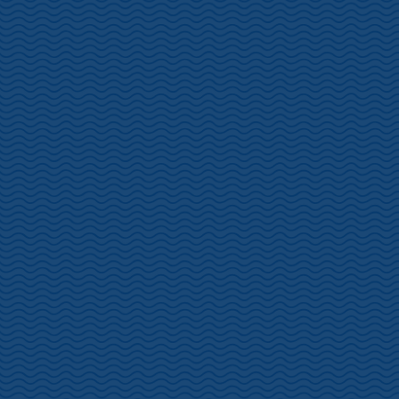
坂聖・玉樟園（さかひじり・ぎょく
しょうえん）