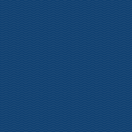
良質の食材と経験豊富な料理人のワザから生まれる懐石料理。庭園
や海の眺望が楽しめる和室。囲碁将棋の対局 映画・テレビのロケで
おなじみの本格志向の宿。
施設名
坂聖・玉樟園（さかひじり・ぎょくしょうえ
ん）
住所
静岡県伊豆市土肥284-2
0558-98-1000
連絡先
URL
https://www.sakahijiri.com/
客室総数
29室