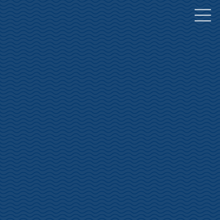
コ
ナ
ン
ビ
テ
ゲ
ン
ー
ツ
シ
へ
ョ
ス
ン
キ
に
ッ
移
プ
動
泊まる
STAY
HOME
泊まる
旅館
坂聖・玉樟園（さかひじり・ぎょくしょうえん）