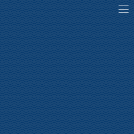
コ
ナ
ン
ビ
テ
ゲ
ン
ー
ツ
シ
へ
ョ
ス
ン
キ
に
ッ
移
プ
動
お役立ちガイド
USEFUL GUIDE
HOME
お役立ちガイド
ガソリンスタンド