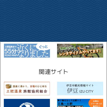
関連サイト