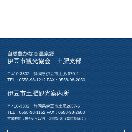
伊豆市観光協会 土肥支部
〒410-3302 静岡県伊豆市土肥 670-2
TEL：0558-98-1212 FAX：0558-98-2050
伊豆市土肥観光案内所
〒410-3302 静岡県伊豆市土肥2657-6
TEL：0558-98-1152 FAX：0558-98-2688
営業時間：9時から17時 水曜定休（繁忙期除く）