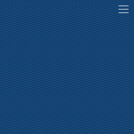
コ
ナ
ン
ビ
テ
ゲ
ン
ー
ツ
シ
へ
ョ
ス
ン
キ
に
ッ
移
プ
動
土肥桜開花状況
INFORMATION
HOME
土肥桜開花状況
2026土肥桜開花情報2/6