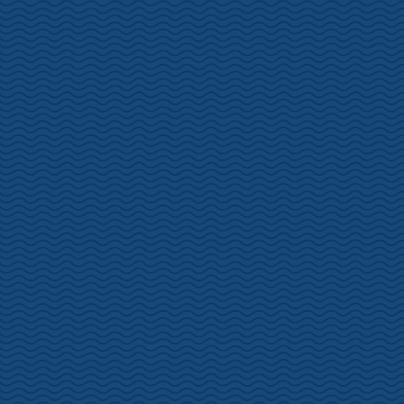
落花が始まっておりますがまだ見ごろを迎えております。
本日土肥桜まつり21日目。皆様のお越しをお待ちしております。
松原公園・・・落花進む
港湾道路・・・落花進む
土肥金山・・・落花進む
万福寺・・・見頃終わる
土肥神社・・・落花始まる
丸山スポーツ公園・・・落花進む
南小記念広場・・・満開
恋人岬・・・落花進む
『第11回土肥桜まつり』は、令和8年1月17日（土）～2月11日（水
祝）の間、松原公園芝生広場にて開催いたします。
ぜひ、日本一早咲きの土肥桜祭りにお出かけください。
r8toisakuramaturi
ダウンロード