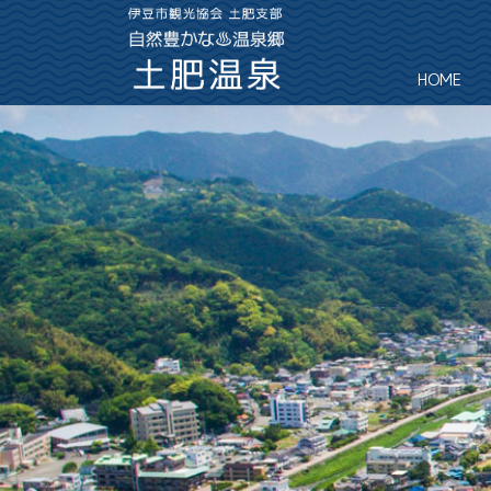
コ
ナ
ン
ビ
テ
ゲ
ン
ー
HOME
ツ
シ
へ
ョ
ス
ン
キ
に
ッ
移
プ
動