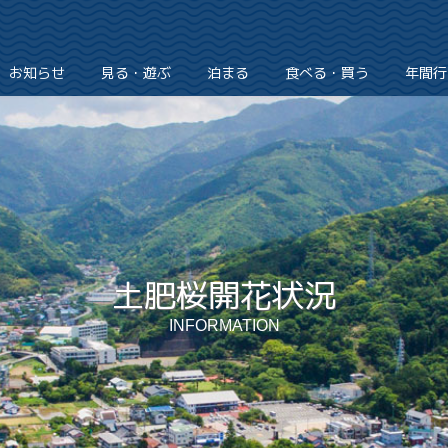
お知らせ
見る・遊ぶ
泊まる
食べる・買う
年間行
土肥桜開花状況
INFORMATION