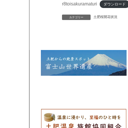
r8toisakuramaturi
ダウンロード
土肥桜開花状況
カテゴリー