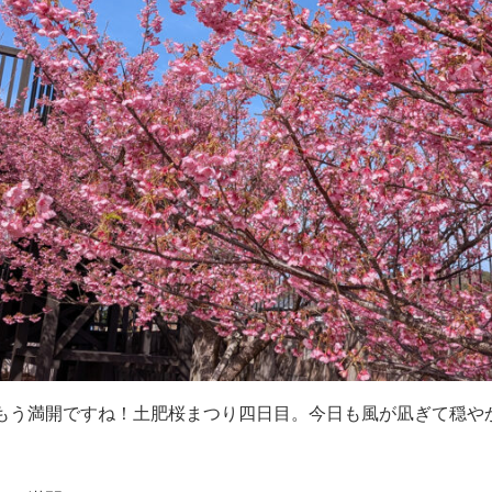
もう満開ですね！土肥桜まつり四日目。今日も風が凪ぎて穏や