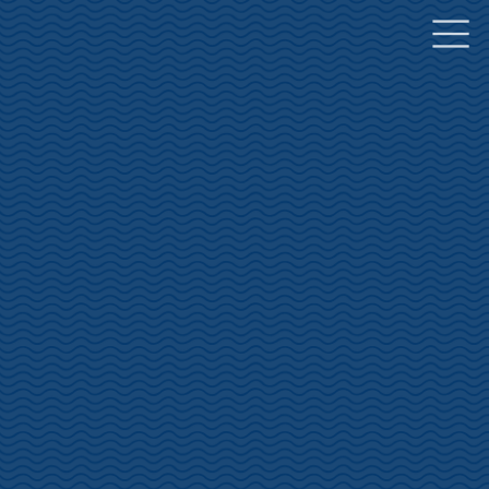
コ
ナ
ン
ビ
テ
ゲ
ン
ー
ツ
シ
へ
ョ
ス
ン
キ
に
ッ
移
プ
動
土肥桜開花状況
INFORMATION
HOME
土肥桜開花状況
土肥桜開花情報 1/11