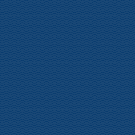
「土肥の黄金(おうごん)を探る旅 ガイドツアー」
https://toi-
annai.com/sakuramaturi_ougon/
もまだまだ募集中！！詳しくは「お知らせ」をご覧ください。
土肥各所の開花情報
松原公園・・・七分咲
恋人岬・・・五分咲
港湾道路・・・五分咲
土肥金山・・・七分咲
土肥神社・・・七分咲
丸山スポーツ公園・・・七分咲