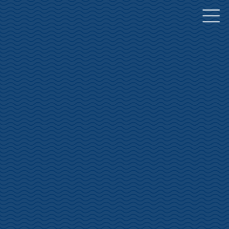
コ
ナ
ン
ビ
テ
ゲ
ン
ー
ツ
シ
へ
ョ
ス
ン
キ
に
ッ
移
プ
動
土肥桜開花状況
INFORMATION
HOME
土肥桜開花状況
土肥桜開花情報 1/20