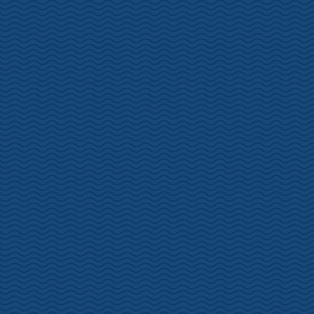
松原公園
画像は松原公園の土肥桜、七分咲以上でしょうか、見頃を迎えてお
ります。
土肥桜まつり、本日より開催！
生憎の激しい風雨となり、規模を縮小して土肥観光案に所にてご案
内しております。
土肥桜まつり1/20～2/4開催します。
「ボンネットバス「踊り子号」で巡る 土肥桜満喫ツアー」
https://toi-annai.com/toisakuramaturi_odorikogou/