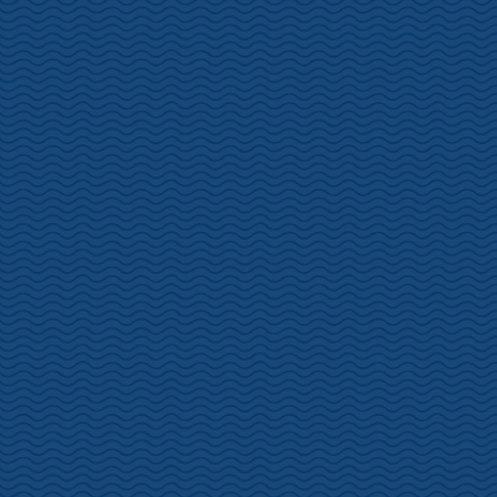
催。天気が心配ですが、皆様のお越しをお待ちしております。
土肥桜まつり1/20～2/4開催します。
「ボンネットバス「踊り子号」で巡る 土肥桜満喫ツアー」
https://toi-annai.com/toisakuramaturi_odorikogou/
「土肥の黄金(おうごん)を探る旅 ガイドツアー」
https://toi-
annai.com/sakuramaturi_ougon/
もまだまだ募集中！！詳しくは「お知らせ」をご覧ください。
松原公園・・・五分咲
恋人岬・・・五分咲
港湾道路・・・四分咲
土肥金山・・・五分咲
土肥神社・・・七分咲