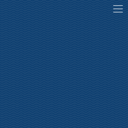
コ
ナ
ン
ビ
テ
ゲ
ン
ー
ツ
シ
へ
ョ
ス
ン
キ
に
ッ
移
プ
動
土肥桜開花状況
INFORMATION
HOME
土肥桜開花状況
土肥桜開花情報 1/19