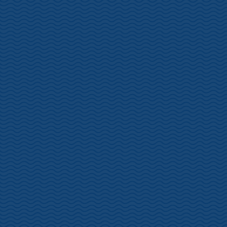
八木沢漁港・小下田（米崎・清藤）漁港 立入禁止について
八木沢漁港・小下田（米崎・清藤）
漁港 立入禁止について
2022年7月30日
更新
伊豆市土肥地区南部に位置する、八木沢漁港・小下田（米崎・清
藤）漁港について、 伊豆市および伊豆漁業協同組合の指導のもと、
一年を通じて関係者以外立入禁止となっております。
バーベキュー・キャンプ・釣り・遊泳についても禁止となっており
ます。 ご理解ご協力をお願い致します。
※この海域で指定された魚介類の採取は禁止されています。違反し
た場合は法令により処罰されます。
お問合せ 伊豆市役所土肥支所 0558-98-1111