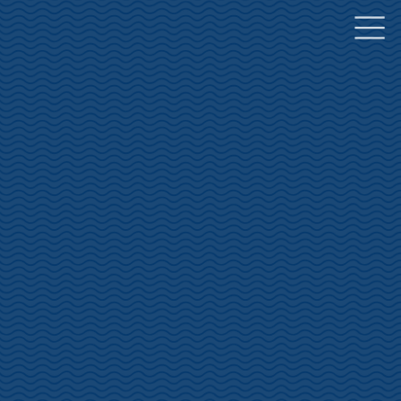
コ
ナ
ン
ビ
テ
ゲ
ン
ー
ツ
シ
へ
ョ
ス
ン
キ
に
ッ
移
プ
動
お知らせ
INFORMATION
HOME
お知らせ